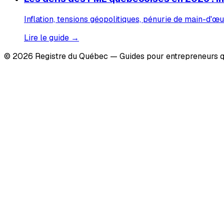
Inflation, tensions géopolitiques, pénurie de main-d'œu
Lire le guide →
© 2026 Registre du Québec — Guides pour entrepreneurs q