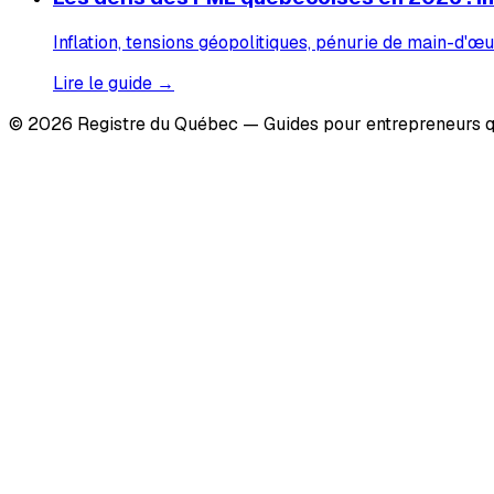
Inflation, tensions géopolitiques, pénurie de main-d'œu
Lire le guide →
© 2026 Registre du Québec — Guides pour entrepreneurs q