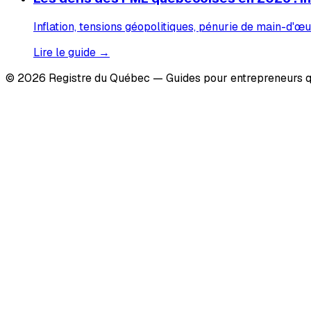
Inflation, tensions géopolitiques, pénurie de main-d'œu
Lire le guide →
© 2026 Registre du Québec — Guides pour entrepreneurs q