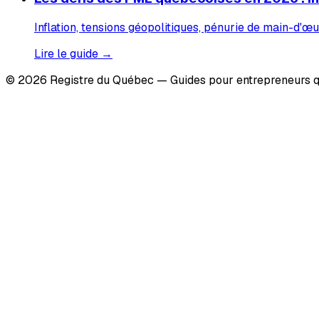
Inflation, tensions géopolitiques, pénurie de main-d'œu
Lire le guide →
© 2026 Registre du Québec — Guides pour entrepreneurs q