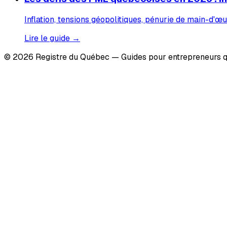
Inflation, tensions géopolitiques, pénurie de main-d'œu
Lire le guide →
© 2026 Registre du Québec — Guides pour entrepreneurs q