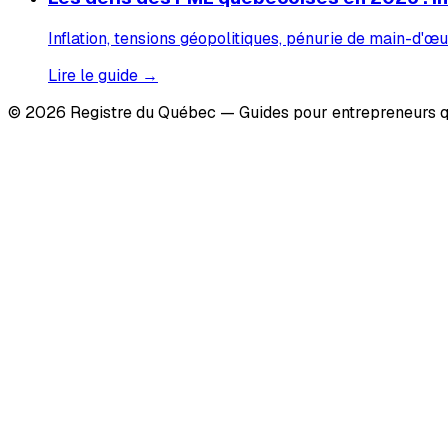
Inflation, tensions géopolitiques, pénurie de main-d'œu
Lire le guide →
© 2026 Registre du Québec — Guides pour entrepreneurs q