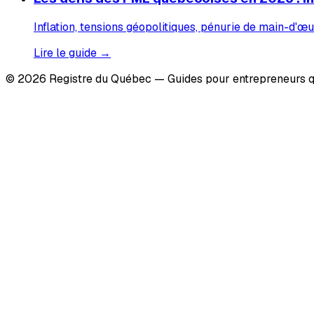
Inflation, tensions géopolitiques, pénurie de main-d'œu
Lire le guide →
© 2026 Registre du Québec — Guides pour entrepreneurs q