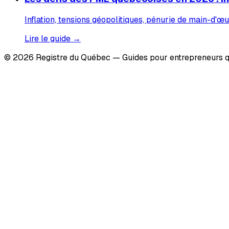
Inflation, tensions géopolitiques, pénurie de main-d'œu
Lire le guide →
© 2026 Registre du Québec — Guides pour entrepreneurs q