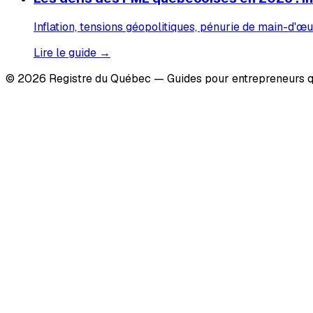
Inflation, tensions géopolitiques, pénurie de main-d'œu
Lire le guide →
© 2026 Registre du Québec — Guides pour entrepreneurs q