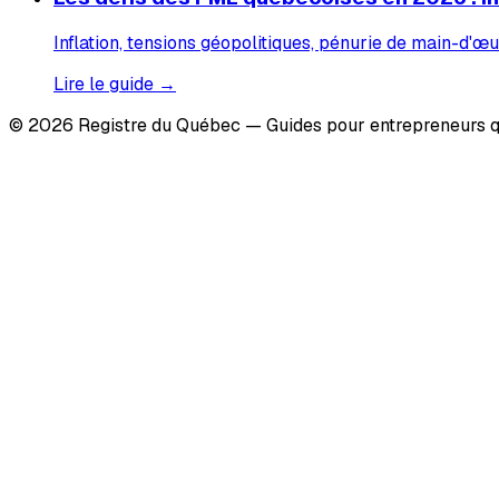
Inflation, tensions géopolitiques, pénurie de main-d'œu
Lire le guide →
© 2026 Registre du Québec — Guides pour entrepreneurs q