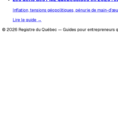
Inflation, tensions géopolitiques, pénurie de main-d'œu
Lire le guide →
© 2026 Registre du Québec — Guides pour entrepreneurs q