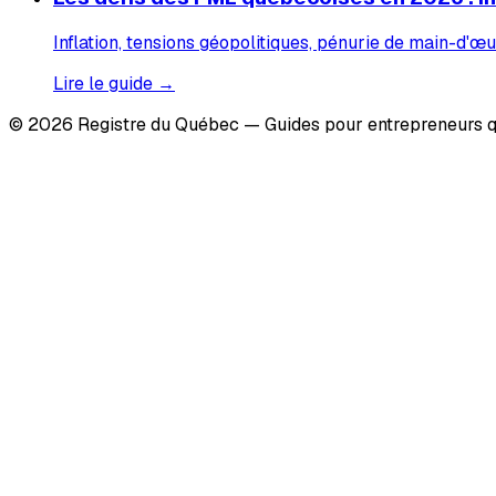
Inflation, tensions géopolitiques, pénurie de main-d'œu
Lire le guide →
© 2026 Registre du Québec — Guides pour entrepreneurs q