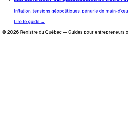
Inflation, tensions géopolitiques, pénurie de main-d'œu
Lire le guide →
© 2026 Registre du Québec — Guides pour entrepreneurs q