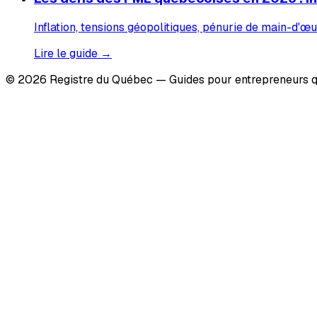
Inflation, tensions géopolitiques, pénurie de main-d'œu
Lire le guide →
© 2026 Registre du Québec — Guides pour entrepreneurs q