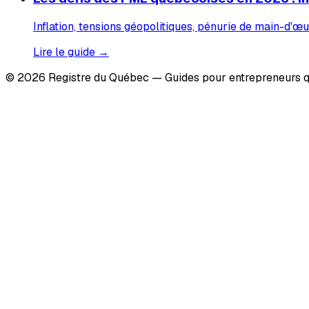
Inflation, tensions géopolitiques, pénurie de main-d'œu
Lire le guide →
© 2026 Registre du Québec — Guides pour entrepreneurs q