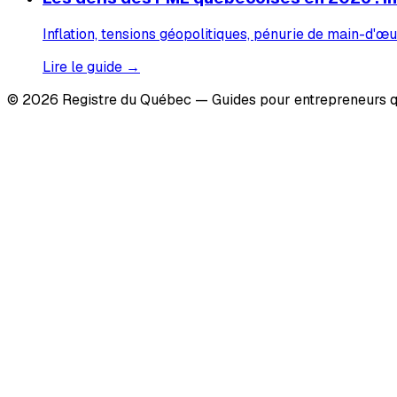
Inflation, tensions géopolitiques, pénurie de main-d'œu
Lire le guide →
© 2026 Registre du Québec — Guides pour entrepreneurs q