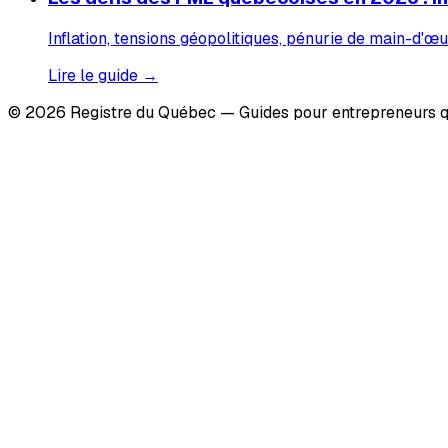
Inflation, tensions géopolitiques, pénurie de main-d'œu
Lire le guide →
© 2026 Registre du Québec — Guides pour entrepreneurs q