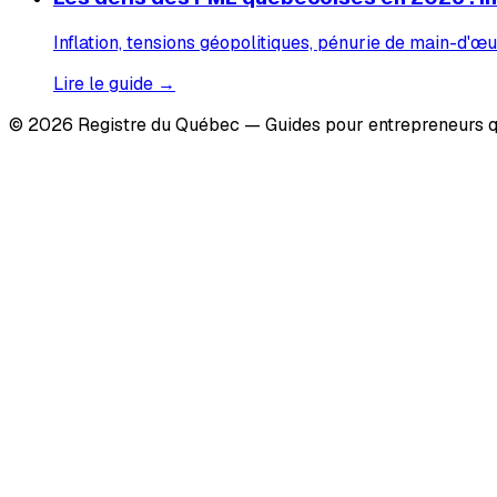
Inflation, tensions géopolitiques, pénurie de main-d'œu
Lire le guide →
© 2026 Registre du Québec — Guides pour entrepreneurs q