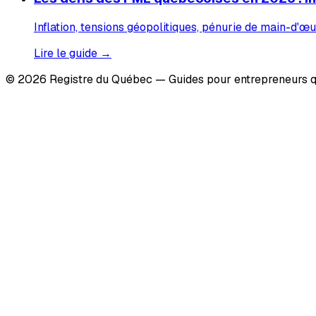
Inflation, tensions géopolitiques, pénurie de main-d'œu
Lire le guide →
© 2026 Registre du Québec — Guides pour entrepreneurs q