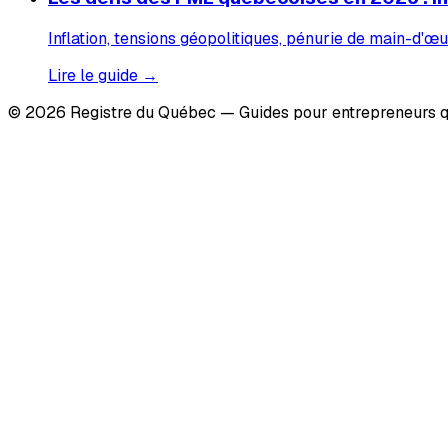
Inflation, tensions géopolitiques, pénurie de main-d'œu
Lire le guide →
© 2026 Registre du Québec — Guides pour entrepreneurs q