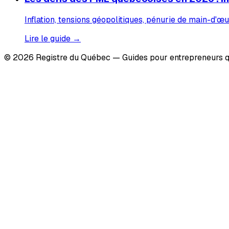
Inflation, tensions géopolitiques, pénurie de main-d'œu
Lire le guide →
© 2026 Registre du Québec — Guides pour entrepreneurs q