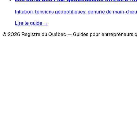
Inflation, tensions géopolitiques, pénurie de main-d'œu
Lire le guide →
© 2026 Registre du Québec — Guides pour entrepreneurs q