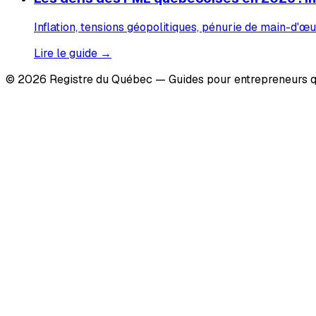
Inflation, tensions géopolitiques, pénurie de main-d'œu
Lire le guide →
© 2026 Registre du Québec — Guides pour entrepreneurs q