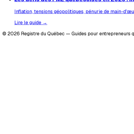
Inflation, tensions géopolitiques, pénurie de main-d'œu
Lire le guide →
© 2026 Registre du Québec — Guides pour entrepreneurs q