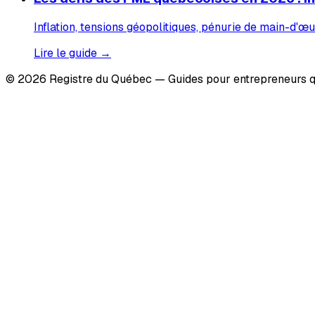
Inflation, tensions géopolitiques, pénurie de main-d'œu
Lire le guide →
© 2026 Registre du Québec — Guides pour entrepreneurs q