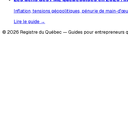
Inflation, tensions géopolitiques, pénurie de main-d'œu
Lire le guide →
© 2026 Registre du Québec — Guides pour entrepreneurs q