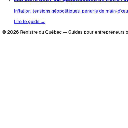
Inflation, tensions géopolitiques, pénurie de main-d'œu
Lire le guide →
© 2026 Registre du Québec — Guides pour entrepreneurs q