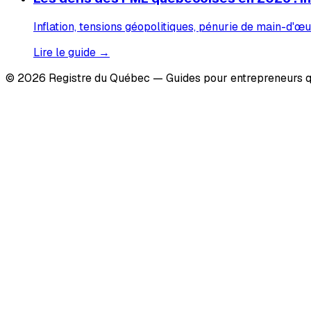
Inflation, tensions géopolitiques, pénurie de main-d'œu
Lire le guide →
© 2026 Registre du Québec — Guides pour entrepreneurs q